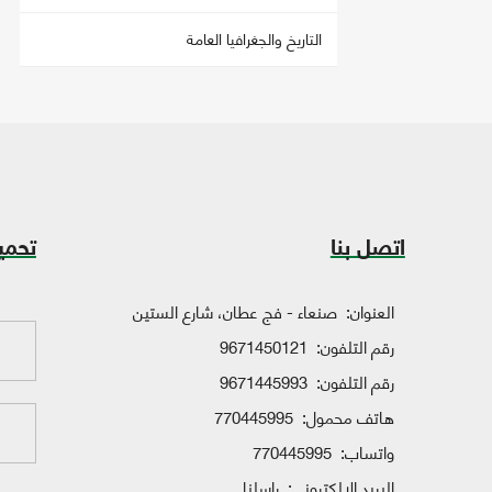
التاريخ والجغرافيا العامة
اتصل بنا
تحمي
العنوان:
صنعاء - فج عطان، شارع الستين
رقم التلفون:
9671450121
رقم التلفون:
9671445993
هاتف محمول:
770445995
واتساب:
770445995
البريد الإلكتروني:
راسلنا