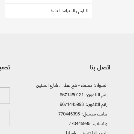
التاريخ والجغرافيا العامة
اتصل بنا
تحمي
العنوان:
صنعاء - فج عطان، شارع الستين
رقم التلفون:
9671450121
رقم التلفون:
9671445993
هاتف محمول:
770445995
واتساب:
770445995
البريد الإلكتروني:
راسلنا