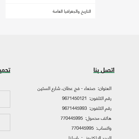
التاريخ والجغرافيا العامة
اتصل بنا
تحمي
العنوان:
صنعاء - فج عطان، شارع الستين
رقم التلفون:
9671450121
رقم التلفون:
9671445993
هاتف محمول:
770445995
واتساب:
770445995
البريد الإلكتروني:
راسلنا