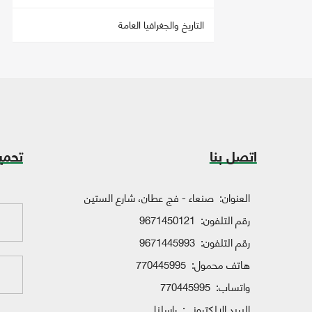
التاريخ والجغرافيا العامة
اتصل بنا
تحمي
العنوان:
صنعاء - فج عطان، شارع الستين
رقم التلفون:
9671450121
رقم التلفون:
9671445993
هاتف محمول:
770445995
واتساب:
770445995
البريد الإلكتروني:
راسلنا