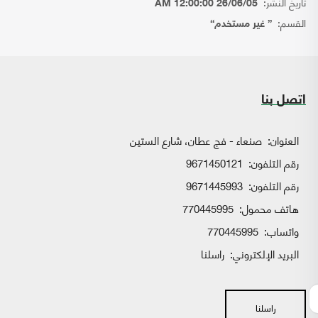
تاريخ النشر:
26/06/05 12:00:00 AM
القسم:
{ غير مستخدم}
اتصل بنا
العنوان:
صنعاء - فج عطان، شارع الستين
رقم التلفون:
9671450121
رقم التلفون:
9671445993
هاتف محمول:
770445995
واتساب:
770445995
البريد الإلكتروني:
راسلنا
راسلنا