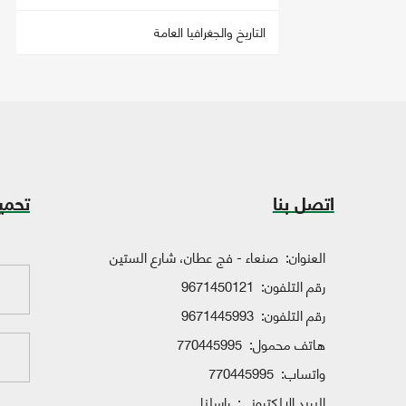
التاريخ والجغرافيا العامة
اتصل بنا
تحمي
العنوان:
صنعاء - فج عطان، شارع الستين
رقم التلفون:
9671450121
رقم التلفون:
9671445993
هاتف محمول:
770445995
واتساب:
770445995
البريد الإلكتروني:
راسلنا