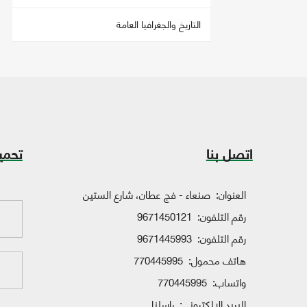
التاريخ والجغرافيا العامة
اتصل بنا
تحمي
العنوان:
صنعاء - فج عطان، شارع الستين
رقم التلفون:
9671450121
رقم التلفون:
9671445993
هاتف محمول:
770445995
واتساب:
770445995
البريد الإلكتروني:
راسلنا