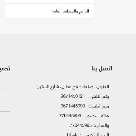
التاريخ والجغرافيا العامة
اتصل بنا
تحمي
العنوان:
صنعاء - فج عطان، شارع الستين
رقم التلفون:
9671450121
رقم التلفون:
9671445993
هاتف محمول:
770445995
واتساب:
770445995
البريد الإلكتروني:
راسلنا