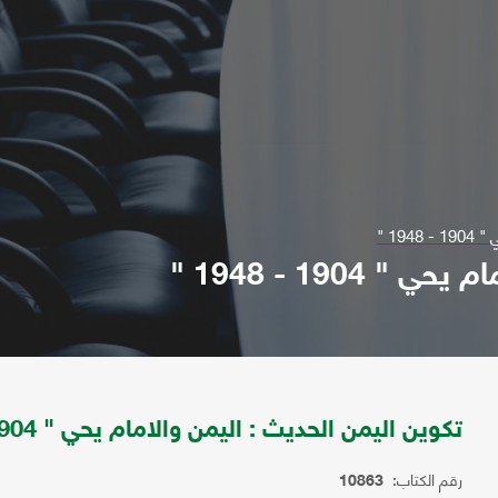
19 "
1904 - 1948 "
تكوين اليمن الحديث : اليمن والامام يحي " 1904 - 1948 "
رقم الكتاب:
10863