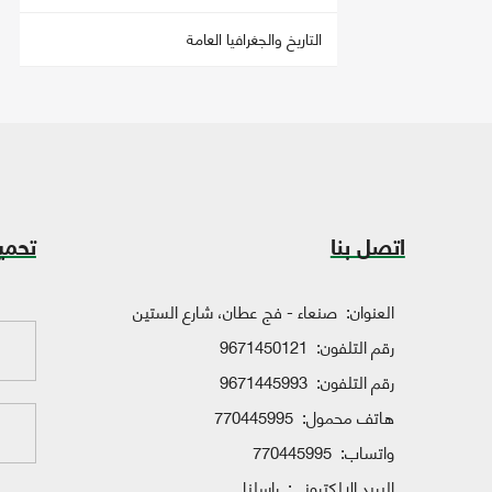
التاريخ والجغرافيا العامة
اتصل بنا
تحمي
العنوان:
صنعاء - فج عطان، شارع الستين
رقم التلفون:
9671450121
رقم التلفون:
9671445993
هاتف محمول:
770445995
واتساب:
770445995
البريد الإلكتروني:
راسلنا