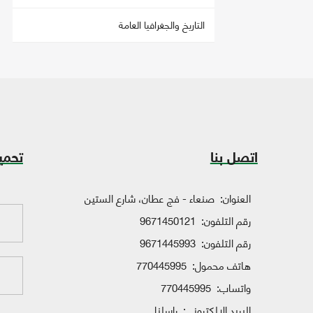
التاريخ والجغرافيا العامة
اتصل بنا
تحمي
العنوان:
صنعاء - فج عطان، شارع الستين
رقم التلفون:
9671450121
رقم التلفون:
9671445993
هاتف محمول:
770445995
واتساب:
770445995
البريد الإلكتروني:
راسلنا