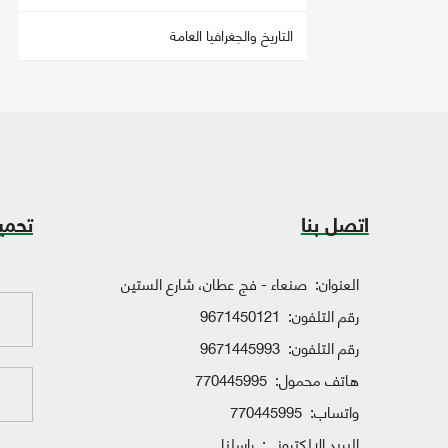
التاريخ والجغرافيا العامة
اتصل بنا
تحمي
العنوان:
صنعاء - فج عطان، شارع الستين
رقم التلفون:
9671450121
رقم التلفون:
9671445993
هاتف محمول:
770445995
واتساب:
770445995
البريد الإلكتروني:
راسلنا