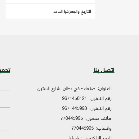
التاريخ والجغرافيا العامة
اتصل بنا
تحمي
العنوان:
صنعاء - فج عطان، شارع الستين
رقم التلفون:
9671450121
رقم التلفون:
9671445993
هاتف محمول:
770445995
واتساب:
770445995
البريد الإلكتروني:
راسلنا