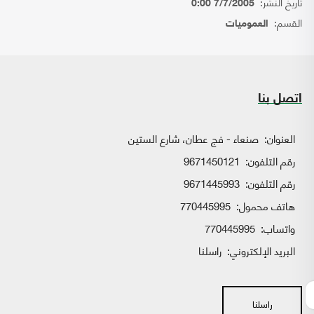
تاريخ النشر:
7/7/2005 0:00
القسم:
العموميات
اتصل بنا
العنوان:
صنعاء - فج عطان، شارع الستين
رقم التلفون:
9671450121
رقم التلفون:
9671445993
هاتف محمول:
770445995
واتساب:
770445995
البريد الإلكتروني:
راسلنا
راسلنا