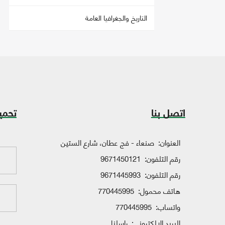
التاريخ والجغرافيا العامة
اتصل بنا
تحمي
العنوان:
صنعاء - فج عطان، شارع الستين
رقم التلفون:
9671450121
رقم التلفون:
9671445993
هاتف محمول:
770445995
واتساب:
770445995
البريد الإلكتروني:
راسلنا