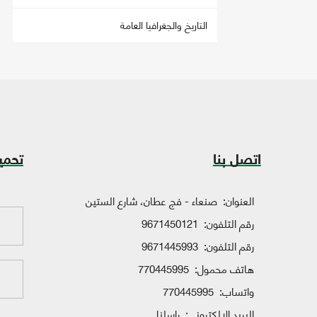
التاريخ والجغرافيا العامة
اتصل بنا
تحمي
العنوان:
صنعاء - فج عطان، شارع الستين
رقم التلفون:
9671450121
رقم التلفون:
9671445993
هاتف محمول:
770445995
واتساب:
770445995
البريد الإلكتروني:
راسلنا