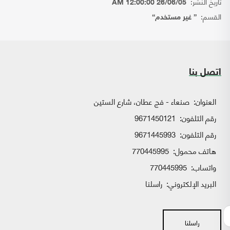
تاريخ النشر:
26/06/05 12:00:00 AM
القسم:
{ غير مستخدم}
اتصل بنا
العنوان:
صنعاء - فج عطان، شارع الستين
رقم التلفون:
9671450121
رقم التلفون:
9671445993
هاتف محمول:
770445995
واتساب:
770445995
البريد الإلكتروني:
راسلنا
راسلنا