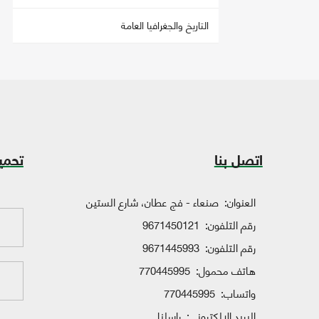
التاريخ والجغرافيا العامة
اتصل بنا
تحمي
العنوان:
صنعاء - فج عطان، شارع الستين
رقم التلفون:
9671450121
رقم التلفون:
9671445993
هاتف محمول:
770445995
واتساب:
770445995
البريد الإلكتروني:
راسلنا