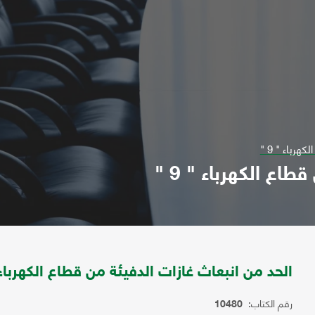
رباء " 9 "
اع الكهرباء " 9 "
الحد من انبعاث غازات الدفيئة من قطاع الكهرباء " 
رقم الكتاب:
10480