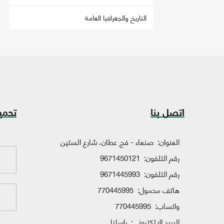
التاريخ والجغرافيا العامة
اتصل بنا
تحمي
العنوان:
صنعاء - فج عطان، شارع الستين
رقم التلفون:
9671450121
رقم التلفون:
9671445993
هاتف محمول:
770445995
واتساب:
770445995
البريد الإلكتروني:
راسلنا