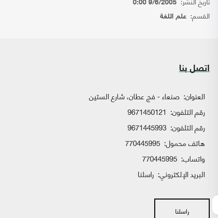
تاريخ النشر:
9/6/2005 0:00
القسم:
علم اللغة
اتصل بنا
العنوان:
صنعاء - فج عطان، شارع الستين
رقم التلفون:
9671450121
رقم التلفون:
9671445993
هاتف محمول:
770445995
واتساب:
770445995
البريد الإلكتروني:
راسلنا
راسلنا