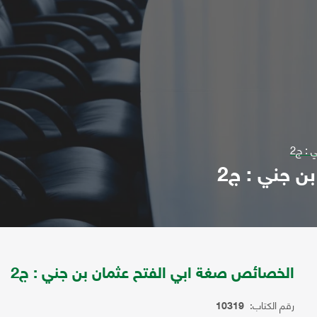
: ج2
 جني : ج2
الخصائص صغة ابي الفتح عثمان بن جني : ج2
رقم الكتاب:
10319