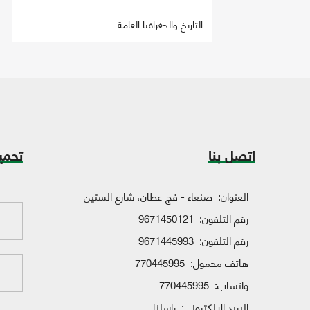
التاريخ والجغرافيا العامة
اتصل بنا
تحمي
العنوان:
صنعاء - فج عطان، شارع الستين
رقم التلفون:
9671450121
رقم التلفون:
9671445993
هاتف محمول:
770445995
واتساب:
770445995
البريد الإلكتروني:
راسلنا