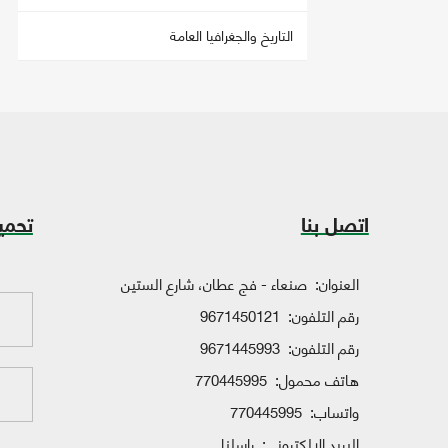
التاريخ والجغرافيا العامة
اتصل بنا
تحمي
العنوان:
صنعاء - فج عطان، شارع الستين
رقم التلفون:
9671450121
رقم التلفون:
9671445993
هاتف محمول:
770445995
واتساب:
770445995
البريد الإلكتروني:
راسلنا