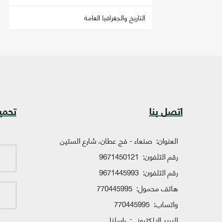
التاريخ والجغرافيا العامة
اتصل بنا
تحمي
العنوان:
صنعاء - فج عطان، شارع الستين
رقم التلفون:
9671450121
رقم التلفون:
9671445993
هاتف محمول:
770445995
واتساب:
770445995
البريد الإلكتروني:
راسلنا