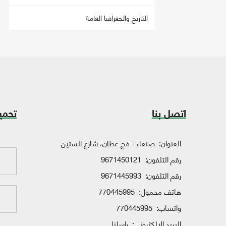
التاريخ والجغرافيا العامة
اتصل بنا
تحمي
العنوان:
صنعاء - فج عطان، شارع الستين
رقم التلفون:
9671450121
رقم التلفون:
9671445993
هاتف محمول:
770445995
واتساب:
770445995
البريد الإلكتروني:
راسلنا