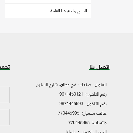
التاريخ والجغرافيا العامة
اتصل بنا
تحمي
العنوان:
صنعاء - فج عطان، شارع الستين
رقم التلفون:
9671450121
رقم التلفون:
9671445993
هاتف محمول:
770445995
واتساب:
770445995
البريد الإلكتروني:
راسلنا