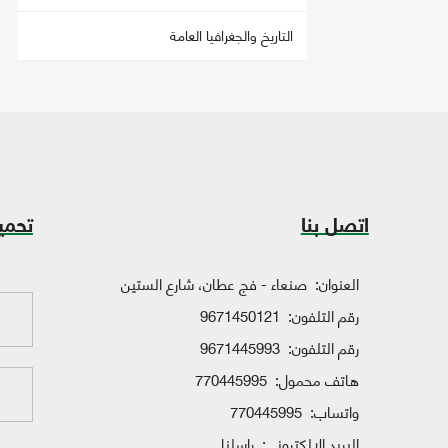
التاريخ والجغرافيا العامة
اتصل بنا
تحمي
العنوان:
صنعاء - فج عطان، شارع الستين
رقم التلفون:
9671450121
رقم التلفون:
9671445993
هاتف محمول:
770445995
واتساب:
770445995
البريد الإلكتروني:
راسلنا