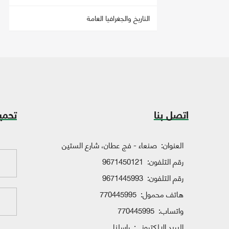
التاريخ والجغرافيا العامة
اتصل بنا
تحمي
العنوان:
صنعاء - فج عطان، شارع الستين
رقم التلفون:
9671450121
رقم التلفون:
9671445993
هاتف محمول:
770445995
واتساب:
770445995
البريد الإلكتروني:
راسلنا