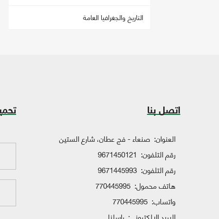
التاريخ والجغرافيا العامة
اتصل بنا
تحمي
العنوان:
صنعاء - فج عطان، شارع الستين
رقم التلفون:
9671450121
رقم التلفون:
9671445993
هاتف محمول:
770445995
واتساب:
770445995
البريد الإلكتروني:
راسلنا