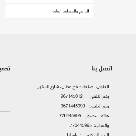
التاريخ والجغرافيا العامة
اتصل بنا
تحمي
العنوان:
صنعاء - فج عطان، شارع الستين
رقم التلفون:
9671450121
رقم التلفون:
9671445993
هاتف محمول:
770445995
واتساب:
770445995
البريد الإلكتروني:
راسلنا