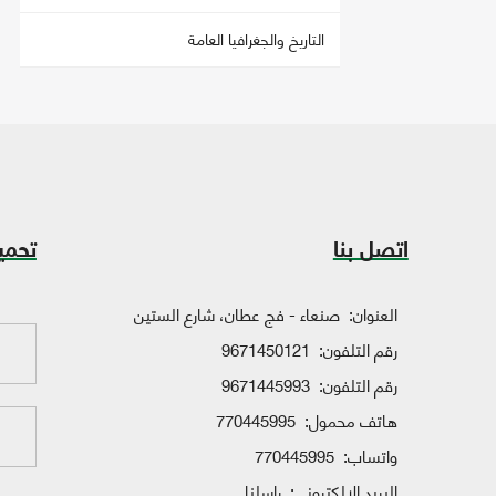
التاريخ والجغرافيا العامة
اتصل بنا
تحمي
العنوان:
صنعاء - فج عطان، شارع الستين
رقم التلفون:
9671450121
رقم التلفون:
9671445993
هاتف محمول:
770445995
واتساب:
770445995
البريد الإلكتروني:
راسلنا