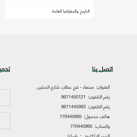
التاريخ والجغرافيا العامة
اتصل بنا
تحمي
العنوان:
صنعاء - فج عطان، شارع الستين
رقم التلفون:
9671450121
رقم التلفون:
9671445993
هاتف محمول:
770445995
واتساب:
770445995
البريد الإلكتروني:
راسلنا