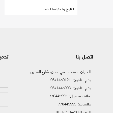
التاريخ والجغرافيا العامة
اتصل بنا
تحمي
العنوان:
صنعاء - فج عطان، شارع الستين
رقم التلفون:
9671450121
رقم التلفون:
9671445993
هاتف محمول:
770445995
واتساب:
770445995
البريد الإلكتروني:
راسلنا