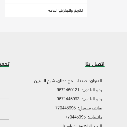
التاريخ والجغرافيا العامة
اتصل بنا
تحمي
العنوان:
صنعاء - فج عطان، شارع الستين
رقم التلفون:
9671450121
رقم التلفون:
9671445993
هاتف محمول:
770445995
واتساب:
770445995
البريد الإلكتروني:
راسلنا