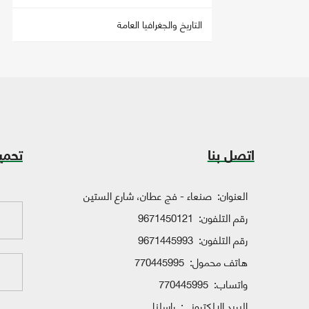
التاريخ والجغرافيا العامة
اتصل بنا
تحمي
العنوان:
صنعاء - فج عطان، شارع الستين
رقم التلفون:
9671450121
رقم التلفون:
9671445993
هاتف محمول:
770445995
واتساب:
770445995
البريد الإلكتروني:
راسلنا