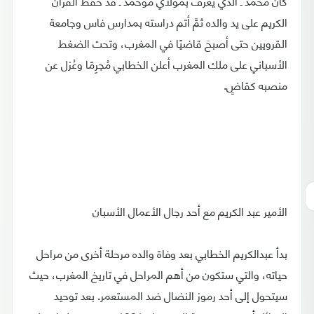
كان محمَّد ـ الذي يعرف بمولاي موحمد ـ قد حفظ القرآن
الكريم على يد والده ثمَّ أتم دراسته بمدارس فاس وجامعة
القرويين حتى أصبحَ قاضيًا في المغرب، وتحت الضغط
الأسباني على ملك المغرب أعلن الخطابي مُجرِمًا وعُزل عن
منصبه كقاضٍ.
الأمير عبد الكريم مع أحد رجال الأعمال الأسبان
بدأ عبدالكريم الخطابي بعد وفاة والده مرحلة أخرى من مراحل
حياته، والتي ستكون من أهم المراحل في تاريخ المغرب، حيث
سيتحول إلى أحد رموز النضال ضد المستعمر. بعد توحيد