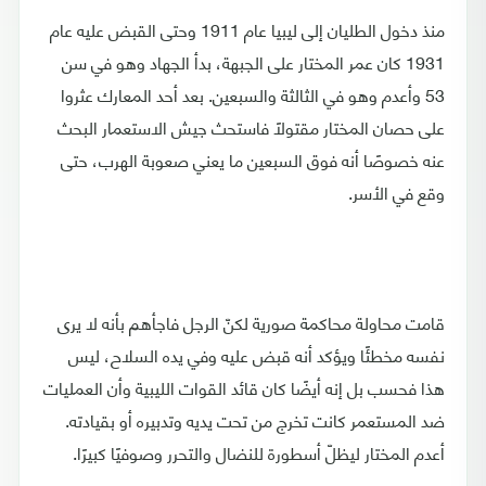
منذ دخول الطليان إلى ليبيا عام 1911 وحتى القبض عليه عام
1931 كان عمر المختار على الجبهة، بدأ الجهاد وهو في سن
53 وأعدم وهو في الثالثة والسبعين. بعد أحد المعارك عثروا
على حصان المختار مقتولًا فاستحث جيش الاستعمار البحث
عنه خصوصًا أنه فوق السبعين ما يعني صعوبة الهرب، حتى
وقع في الأسر.
قامت محاولة محاكمة صورية لكنّ الرجل فاجأهم بأنه لا يرى
نفسه مخطئًا ويؤكد أنه قبض عليه وفي يده السلاح، ليس
هذا فحسب بل إنه أيضًا كان قائد القوات الليبية وأن العمليات
ضد المستعمر كانت تخرج من تحت يديه وتدبيره أو بقيادته.
أعدم المختار ليظلّ أسطورة للنضال والتحرر وصوفيًا كبيرًا.