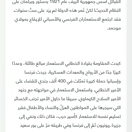
القبائل أسس جمهورية الريف عام 1921 بدستور وبرلمان على
النظام الحديث! لكنّ عُمر هذه الدولة لم يزد على ستّ سنوات.
فقد اجتمع الاستعماران الفرنسي والأسباني للإيقاع بمولاي
موحمد.
كبدت المقاومة بقيادة الخطابي الاستعمار مبالغ طائلة، وعددًا
كبيرًا جدًا من الأرواح والمعدات العسكرية. جردت فرنسا
وإسبانيا حملة كبيرة تمثلت في 400 ألف جندي للقضاء على
الأمير الخطابي. واستعمل الاستعمار في مواجهته مع جنود
الأمير السلاح الكيماوي. سريعًا ما حاول الأمير تجنب الخسائر
التي سيجرها على المواطنين العزلّ والنساء والأطفال فقرر
تسليم نفسه للاستعمار كأسير حرب، فكان ذلك ونفي إلى
جزيرة ريونيون ثمّ إلى فرنسا وفي طريقه مرّ على بور سعيد