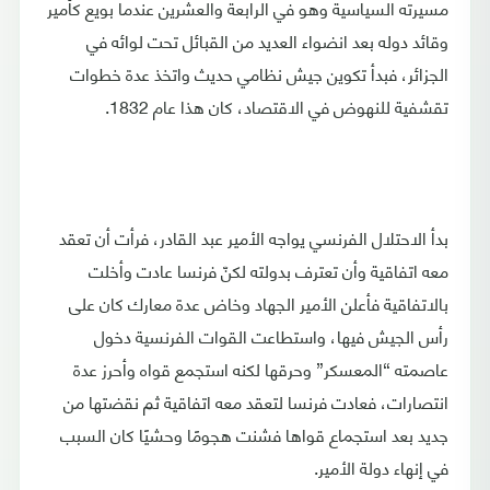
مسيرته السياسية وهو في الرابعة والعشرين عندما بويع كأمير
وقائد دوله بعد انضواء العديد من القبائل تحت لوائه في
الجزائر، فبدأ تكوين جيش نظامي حديث واتخذ عدة خطوات
تقشفية للنهوض في الاقتصاد، كان هذا عام 1832.
بدأ الاحتلال الفرنسي يواجه الأمير عبد القادر، فرأت أن تعقد
معه اتفاقية وأن تعترف بدولته لكنّ فرنسا عادت وأخلت
بالاتفاقية فأعلن الأمير الجهاد وخاض عدة معارك كان على
رأس الجيش فيها، واستطاعت القوات الفرنسية دخول
عاصمته “المعسكر” وحرقها لكنه استجمع قواه وأحرز عدة
انتصارات، فعادت فرنسا لتعقد معه اتفاقية ثم نقضتها من
جديد بعد استجماع قواها فشنت هجومًا وحشيًا كان السبب
في إنهاء دولة الأمير.