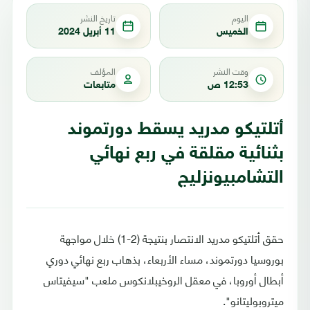
اليوم
تاريخ النشر
الخميس
11 أبريل 2024
وقت النشر
المؤلف
12:53 ص
متابعات
أتلتيكو مدريد يسقط دورتموند
بثنائية مقلقة في ربع نهائي
التشامبيونزليج
حقق أتلتيكو مدريد الانتصار بنتيجة (2-1) خلال مواجهة
بوروسيا دورتموند، مساء الأربعاء، بذهاب ربع نهائي دوري
أبطال أوروبا، في معقل الروخيبلانكوس ملعب "سيفيتاس
ميتروبوليتانو".