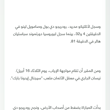
وسجل لأتلتيكو مدريد، رودريجو دي بول وصامويل لينو في
الدقيقتين 4 و32، بينما سجل لبوروسيا دورتموند سباستيان
هالر في الدقيقة 81.
ومن المقرر أن تقام مواجهة الإياب، يوم الثلاثاء 16 أبريل/
نيسان الجاري في معقل الألمان ملعب "سيجنال إيدونا بارك".
بدأت المباراة بضغط من أصحاب الأرض، ونجح رودريجو دي