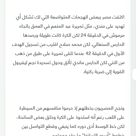
اكتفت مصر ببعض الهجمات المتواضعة التي لك تشكل أي
تهديد على مندي، مثل تمريرة عبد المنعم في العمق باتجاه
مرموش في الدقيقة 24 لكن الكرة كانت طويلة ورصدها
الحارس السنغالي. لكن محمد صلاح اقترب من تسجيل الهدف
الأول في الدقيقة 42 عندما تلقى تمريرة على طبق من ذهب
من النني لكن الحارس ماندي تألق وحول تسديدة نجم ليفربول
القوية إلى ضربة ركنية.
ونجح المصريون بخطتهم إذ حرموا منافسهم من السيطرة
على اللعب رغم أنه استحوذ على الكرة وخلق بعض السانحة،
لكن خط الوسط أدى دوره كما ينبغي وقطع التواصل بين
خطوط "أسود التيرانغا" ما عقد مهمتهم.