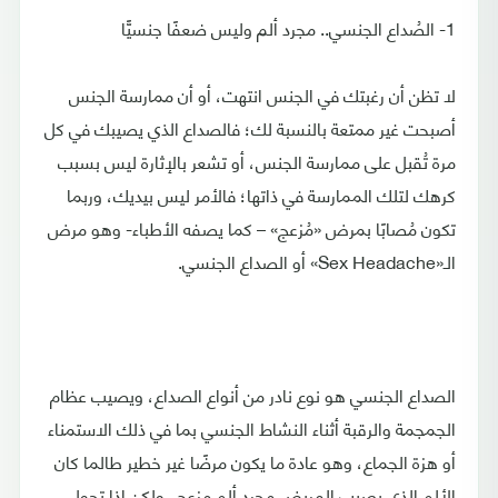
1- الصُداع الجنسي.. مجرد ألم وليس ضعفًا جنسيًّا
لا تظن أن رغبتك في الجنس انتهت، أو أن ممارسة الجنس
أصبحت غير ممتعة بالنسبة لك؛ فالصداع الذي يصيبك في كل
مرة تُقبل على ممارسة الجنس، أو تشعر بالإثارة ليس بسبب
كرهك لتلك الممارسة في ذاتها؛ فالأمر ليس بيديك، وربما
تكون مُصابًا بمرض «مُزعج» – كما يصفه الأطباء- وهو مرض
الـ«Sex Headache» أو الصداع الجنسي.
الصداع الجنسي هو نوع نادر من أنواع الصداع، ويصيب عظام
الجمجمة والرقبة أثناء النشاط الجنسي بما في ذلك الاستمناء
أو هزة الجماع، وهو عادة ما يكون مرضًا غير خطير طالما كان
الألم الذي يصيب المريض مجرد ألم مزعج، ولكن إذا تحول