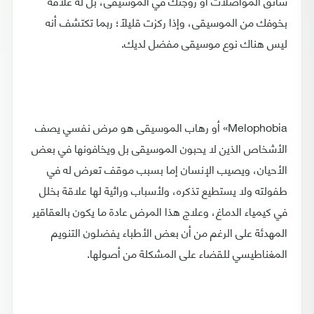
سائق المواصلات أو زوجتك في الموسيقى، بل له علاقة
بخوفك من الموسيقى، وإذا ركزت قليلًا؛ ربما تكتشف أنه
ليس هناك نوع موسيقى مفضل لديك.
Melophobia» أو رهاب الموسيقى هو مرض نفسي يصف
الأشخاص الذين لا يحبون الموسيقى بل ويخافونها في بعض
الأحيان، ويصيب الإنسان إما بسبب موقف تعرض له في
طفولته ولا يستطيع تذكره، ولأسباب وراثية لها علاقة بخلل
في كيمياء الدماغ، وعلاج هذا المرض عادة ما يكون بالعقاقير
المهدئة على الرغم من أن بعض الأطباء يفضلون التنويم
المغناطيسي للقضاء على المشكلة من أصولها.