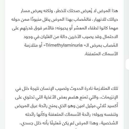
هذا المرض لا يُعرض صحتك للخطر، ولكنه يعرض مسار
حياتك للانهيار، فالمُصاب بهذا المرض يظل منبوذًا ممن حوله
مهما كانوا لطفاء المعشر أو يحبونه؛ فالأمر فوق قدرتهم على
الاحتمال وقد يصيب الآخرين حالة من الغثيان في وجود
المُصاب بمرض الـ« Trimethylaminuria» أو متلازمة
الأسماك المتعفنة.
تلك المتلازمة نادرة الحدوث وتصيب الإنسان نتيجة خلل في
الإنزيمات، والتي تمنع هضم بعض الأغذية التي تحتوي على
أكسيد ثلاثي ميثيل امين وهو الذي يمنح رائحة عرق المريض
وتنفسه وبوله؛ رائحة الأسماك المتعفنة وكأنها رائحته
الشخصية، وهذا المرض لم يكن مُعترفًا بأنه خلل جسدي،