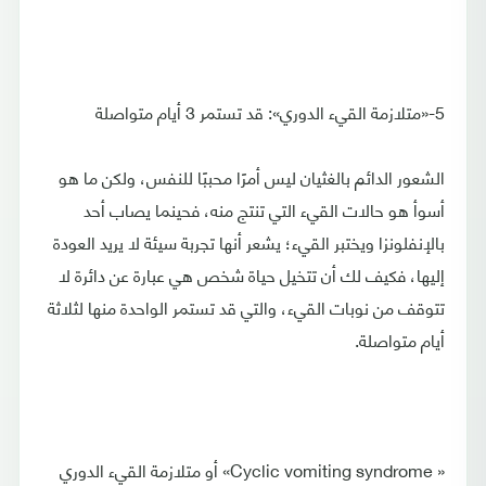
5-«متلازمة القيء الدوري»: قد تستمر 3 أيام متواصلة
الشعور الدائم بالغثيان ليس أمرًا محببًا للنفس، ولكن ما هو
أسوأ هو حالات القيء التي تنتج منه، فحينما يصاب أحد
بالإنفلونزا ويختبر القيء؛ يشعر أنها تجربة سيئة لا يريد العودة
إليها، فكيف لك أن تتخيل حياة شخص هي عبارة عن دائرة لا
تتوقف من نوبات القيء، والتي قد تستمر الواحدة منها لثلاثة
أيام متواصلة.
« Cyclic vomiting syndrome» أو متلازمة القيء الدوري