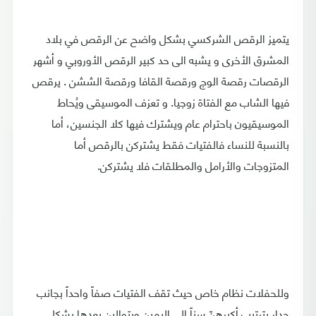
يتميز الرقص الشركسي بشكل واضح عن الرقص في بلاد
المشرق الأخرى و يشبه الى حد كبير الرقص الأوروبي و أشهر
الرقصات رقصة الوج ورقصة القافا ورقصة الششن . يرقص
فيها الشاب مع الفتاة زوجيا. و تعزف الموسيقى ويُحاط
الموسيقيون باحترام عام ويشترك فيها كلا الجنسين، أما
بالنسبة للنساء فالفتيات فقط يشتركن بالرقص أما
المتزوجات والأرامل والمطلقات فلا يشتركن.
وللحفلات نظام خاص حيث تقف الفتيات صفاً واحداً بجانب
جدار بترتيب أكبرهنّ سناً إلى اليمين ويتوالين بعدها بشكل