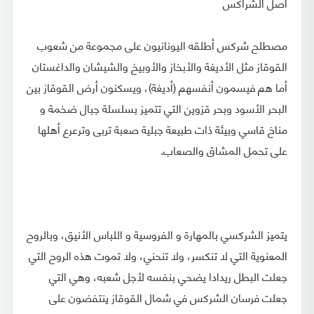
أصل الشراكس
مصطلح شركس أطلقه اليونانيون على مجموعة من شعوب
القوقاز مثل الأديغة والأبخاز والأوبيخ والشيشان والداغستان
أما هم فيسمون أنفسهم (أديغة)، ويسكنون أرض القوقاز بين
البحر الأسود وبحر قزوين التي تتميز بسلسلة جبال ضخمة و
مناخ قاسي وبيئة ذات طبيعة جبلية صعبة تربى وترعرع أهلها
على تحمل المشاق والصعاب.
يتميز الشركسي بالمهارة و الفروسية و اللباس الأنيق، وبالروح
المعنوية التي لا تنكسر، ولا تنحني، ولا تموت هذه الروح التي
جعلت البطل ريدادا يضحي بنفسه لأجل شعبه، وهي التي
جعلت فرسان الشركس في شمال القوقاز ينتفضون على