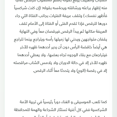
منه إظهار براعته ورشاقته ويحمّسه بقوله: (إن كنت شركسياً
فأظهر نفسك ) وتقف عريفة الفتيات بجانب الفتاة التي جاء
دورها للرقص فإذا تقدم الفتى أو الفتاة إلى الأمام تقف
العريفة مكانها ثم يبدأ الرقص فيرقصان معاً وفي النهاية
يقفان متواجهين ويحني لها زميلها رأسه ويتراجع بينما تتراجع
هي أيضاً خافضة الرأس دون أن يدير أحدهما ظهره للآخر
فيتراجعان مع بقاء الوجوه تجاه بعضها، ولا يعطي أحدهما
ظهره للآخر إلا في حالة الدوران ولا يلامس الشاب مراقصته
إلا في رقصة (الوج) ولا يتحدثا معاً أثناء الرقص.
كما تلعب الموسيقى و الغناء دوراً رئيسياً في تربية الأمة
الشركسية ففي كل أغنية تستثار الشجاعة والهمة للمحافظة
على الشرف, ويولي الشراكسة اهتماماً بالغاً بالموسيقى