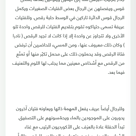
قوس ويفصلهن عن الرجال بعض الفتيات الصغيرات ويكمل
الرجال قوس الدائرة تاركين في الوسط حلبة رقص. وللفتيات
عريفة تسمى حتياكوه تقوم بتقديم الفتيات للرقص واحدة تلو
الأخرى ولا تتجاوز عن واحدة إلا إذا كانت لا تجيد الرقص ( نادرا
) وكان ذلك معروف عنها، ومن المسيء للحاضرين أن ترفض
فتاة الرقص وقد يحملون ذلك على محمل تكبّر منها أو تمنّع
من الرقص مع أشخاص معينين مما يجلب لها اللوم والتعنيف
فيما بعد.
وللرجال أيضاً عريف يفعل المهمة ذاتها ويعاونه فتيان آخرون
يدورون على الموجودين بالماء ويحمّسونهم على التصفيق.
تبدأ الحفلة عادة بالعزف على الأكورديون الرتيب مع غناء
الشباب والعريف يرفع صوته باسم المطلوب للرقص طالباً