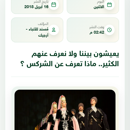
اليوم
تاريخ النشر
الاثنين
16 أبريل 2018
المؤلف
وقت النشر
مُسند للأنباء -
02:42 م
أرجيك
يعيشون بيننا ولا نعرف عنهم
الكثير.. ماذا تعرف عن الشركس ؟