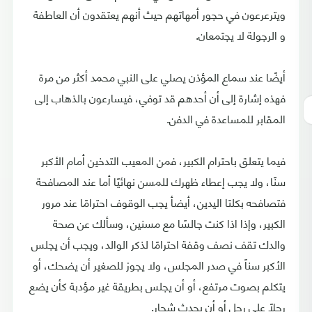
ويترعرعون في حجور أمهاتهم حيث أنهم يعتقدون أن العاطفة
و الرجولة لا يجتمعان.
أيضًا عند سماع المؤذن يصلي على النبي محمد أكثر من مرة
فهذه إشارة إلى أن أحدهم قد توفي، فيسارعون بالذهاب إلى
المقابر للمساعدة في الدفن.
فيما يتعلق باحترام الكبير، فمن المعيب التدخين أمام الأكبر
سنًا، ولا يجب إعطاء ظهرك للمسن نهائيًا أما عند المصافحة
فتصافحه بكلتا اليدين، أيضأ يجب الوقوف احترامًا عند مرور
الكبير، وإذا اذا كنت جالسًا مع مسنين، وسألك عن صحة
والدك تقف نصف وقفة احترامًا لذكر الوالد، ويجب أن يجلس
الأكبر سناً في صدر المجلس، ولا يجوز للصغير أن يضحك، أو
يتكلم بصوت مرتفع، أو أن يجلس بطريقة غير مؤدبة كأن يضع
رجلًا على رجل أو أن يحدث شجار.