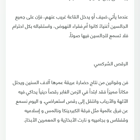
عندما يأتي ضيف أو يدخل القاعة غريب عنهم، فإن على جميع
الجالسين أغنياءً كانوا أم فقراء النهوض، واستقباله بكل احترام
فلا تسمع للجالسين فيها صوتاً.
الرقص الشركسي
فن وقوانين من نتاج حضارة عريقة عمرها آلاف السنين ويحتل
مكاناً مميزاً فقد ابتدأ في الزمن الغابر رقصاً دينياً يحاكي فيه
الآلهة والأرباب وانتقل إلى رقص استعراضي. و اليوم نسمع
عن فرق عالمية مثل فرقة الكبردينكا ونالمس و إسلاميه
وقفقاس و بجامييه و نارت الأبخازية و المعمرين الأبخاز.