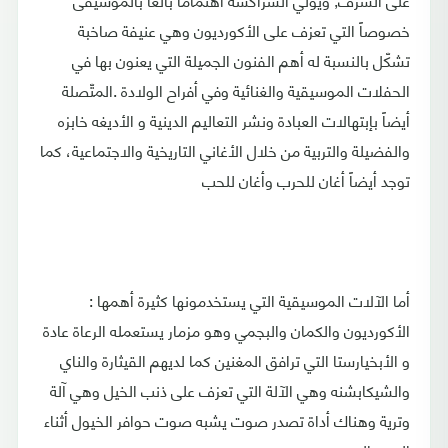
خصوصاً التي تعزف على الأكورديون وهي عنيفة صاخبة
تشكّل بالنسبة له أهم الفنون الجميلة التي يعنون بها في
الحفلات الموسيقية والغنائية وفي أفراح الولادة .المتّصلة
أيضاً بإبتهالات العبادة ونشر التعاليم الدينية و الأديغه خابزه
والفضيلة والتربية من خلال الأغاني التاريخية والاجتماعية، كما
توجد أيضاً أغان للحرب وأغان للحب
أما الآلات الموسيقية التي يستخدمونها كثيرة أهمها :
الأكورديون والكمان والبجمي وهو مزمار يستعمله الرعاة عادة
و الأبخيارستا التي ترافق المغنين كما لديهم القيثارة والناي
والشيكابشنه وهي الآلة التي تعزف على ذنب الخيل وهي آلة
وترية وهناك أداة تصدر صوت يشبه صوت حوافر الخيول أثناء