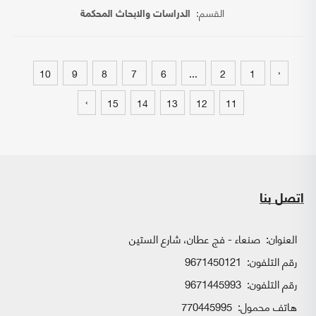
القسم:
الدراسات والابحاث المحكمة
‹
10
9
8
7
6
...
2
1
›
15
14
13
12
11
اتصل بنا
العنوان:
صنعاء - فج عطان، شارع الستين
رقم التلفون:
9671450121
رقم التلفون:
9671445993
هاتف محمول:
770445995