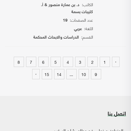
الكاتب:
د. بن عمارة منصور & أ.
كليبات بسمة
عدد الصفحات:
19
اللغة:
عربي
القسم:
الدراسات والابحاث المحكمة
‹
8
7
6
5
4
3
2
1
›
15
14
...
10
9
اتصل بنا
العنوان:
صنعاء - فج عطان، شارع الستين